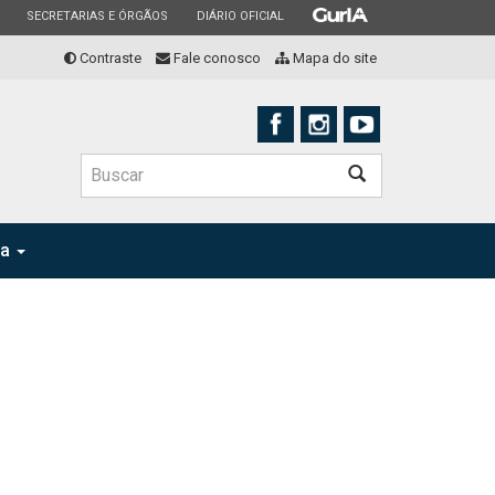
ESTADO
ESTADO
ESTADO
SECRETARIAS E ÓRGÃOS
DIÁRIO OFICIAL
Contraste
Fale conosco
Mapa do site
Buscar
ia