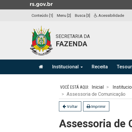
Ir
para
Conteúdo [1]
Menu [2]
Busca [3]
Acessibilidade
o
conteúdo
Ir
SECRETARIA DA
para
FAZENDA
o
menu
Ir
Início
para
Institucional
Receita
Tesou
do
a
menu
Início
busca
do
Inicial
Institucio
conteúdo
Assessoria de Comunicação
Voltar
Imprimir
Assessoria de