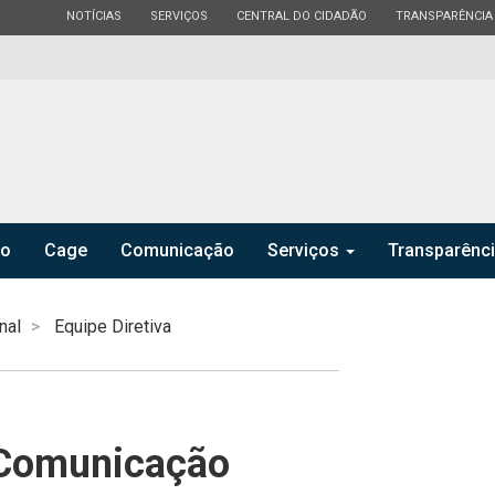
ESTADO
ESTADO
ESTADO
ESTADO
NOTÍCIAS
SERVIÇOS
CENTRAL DO CIDADÃO
TRANSPARÊNCIA
ro
Cage
Comunicação
Serviços
Transparênc
nal
Equipe Diretiva
 Comunicação