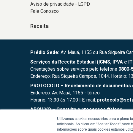
Aviso de privacidade - LGPD
Fale Conosco
Receita
Prédio Sede:
Av. Mauá, 1155 ou Rua Siqueira Ca
Serviços da Receita Estadual (ICMS, IPVA e I
Orientações sobre serviços pelo telefone
0800-5
Endereço: Rua Siqueira Campos, 1044. Horário: 1
PROTOCOLO – Recebimento de documentos do 
Endereço: Av. Mauá, 1155 - térreo
Horário: 13:30 às 17:00 | E-mail:
protocolo@sefa
ARQUIVO – Consulta a processos físicos
Endereço: Av. Farrapos, 151 - fundos
Utilizamos cookies necessários para o pleno f
Horário: 13:30 às 17:00 | E-mail:
arquivo.supad@
adicionais. Ao clicar em "Aceitar Todos", você
informações sobre quais cookies estamos util