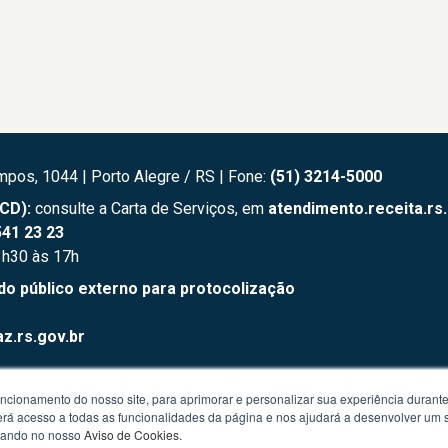
mpos, 1044 | Porto Alegre / RS | Fone:
(51) 3214-5000
TCD):
consulte a Carta de Serviços, em
atendimento.receita.rs
41 23 23
3h30 às 17h
público externo para protocolização
z.rs.gov.br
uncionamento do nosso site, para aprimorar e personalizar sua experiência duran
sefaz.rs.gov.br
 terá acesso a todas as funcionalidades da página e nos ajudará a desenvolver um
izando no nosso
Aviso de Cookies
.