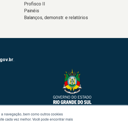
Profisco II
Painéis
Balanços, demonstr. e relatórios
.gov.br
.
te a navegação, bem como outros cookies
 site cada vez melhor. Você pode encontrar mais