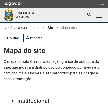
Ir
para
SECRETARIA DA
o
Abrir
Alter
FAZENDA
conteúdo
a
a
Ir
Início
busca
nave
Inicial
Site
Mapa do site
para
do
o
conteúdo
Voltar
Imprimir
menu
Mapa do site
Ir
para
a
O mapa do site é a representação gráfica da estrutura do
busca
site, que mostra a distribuição do conteúdo por áreas e o
caminho mais simples a ser percorrido para se chegar a
cada informação.
Institucional