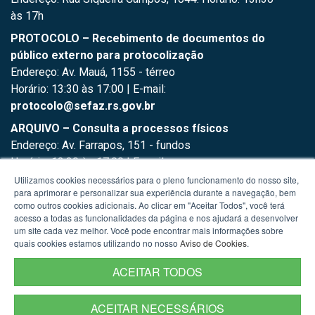
às 17h
PROTOCOLO – Recebimento de documentos do
público externo para protocolização
Endereço: Av. Mauá, 1155 - térreo
Horário: 13:30 às 17:00 | E-mail:
protocolo@sefaz.rs.gov.br
ARQUIVO – Consulta a processos físicos
Endereço: Av. Farrapos, 151 - fundos
Horário: 13:30 às 17:00 | E-mail:
arquivo.supad@sefaz.rs.gov.br
Utilizamos cookies necessários para o pleno funcionamento do nosso site,
para aprimorar e personalizar sua experiência durante a navegação, bem
como outros cookies adicionais. Ao clicar em "Aceitar Todos", você terá
acesso a todas as funcionalidades da página e nos ajudará a desenvolver
um site cada vez melhor. Você pode encontrar mais informações sobre
quais cookies estamos utilizando no nosso
Aviso de Cookies
.
ACEITAR TODOS
ACEITAR NECESSÁRIOS