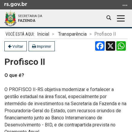
Ir
para
SECRETARIA DA
o
Abrir
Alter
FAZENDA
conteúdo
a
a
Ir
Início
busca
nave
Inicial
Transparência
Profisco II
para
do
Facebook
X
Wh
o
conteúdo
Voltar
Imprimir
menu
Profisco II
Ir
para
a
O que é?
busca
O PROFISCO II-RS objetiva modernizar e fortalecer a
gestão estadual na área fiscal, especialmente por
intermédio de investimentos na Secretaria da Fazenda e na
Procuradoria-Geral do Estado, com recursos oriundos de
financiamento junto ao Banco Interamericano de
Desenvolvimento - BID, e de contrapartida prevista no
Orçamento Anual.