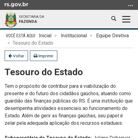
Ir
para
SECRETARIA DA
o
Abrir
Alter
FAZENDA
conteúdo
a
a
Ir
Início
busca
nave
Inicial
Institucional
Equipe Diretiva
para
do
Tesouro do Estado
o
conteúdo
menu
Voltar
Imprimir
Ir
Tesouro do Estado
para
a
busca
Tem o propósito de contribuir para a viabilização do
presente e do futuro dos cidadãos gaúchos, atuando como
guardião das finanças públicas do RS. É uma instituição que
desempenha atividades essenciais ao funcionamento do
Estado. Além de gerir as finanças gaúchas, seu papel é
zelar pela adequada aplicação dos recursos estaduais.
Subsecretária do Tesouro do Estado:
Juliana Debaquer