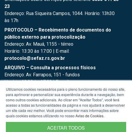
23
Endereço: Rua Siqueira Campos, 1044. Horário: 13h30
às 17h
PROTOCOLO – Recebimento de documentos do
público externo para protocolização
Endereço: Av. Mauá, 1155 - térreo
Horário: 13:30 às 17:00 | E-mail:
protocolo@sefaz.rs.gov.br
ARQUIVO – Consulta a processos físicos
Endereço: Av. Farrapos, 151 - fundos
Horário: 13:30 às 17:00 | E-mail:
arquivo.supad@sefaz.rs.gov.br
Utilizamos cookies necessários para o pleno funcionamento do nosso site,
para aprimorar e personalizar sua experiência durante a navegação, bem
como outros cookies adicionais. Ao clicar em "Aceitar Todos", você terá
acesso a todas as funcionalidades da página e nos ajudará a desenvolver
um site cada vez melhor. Você pode encontrar mais informações sobre
quais cookies estamos utilizando no nosso
Aviso de Cookies
.
ACEITAR TODOS